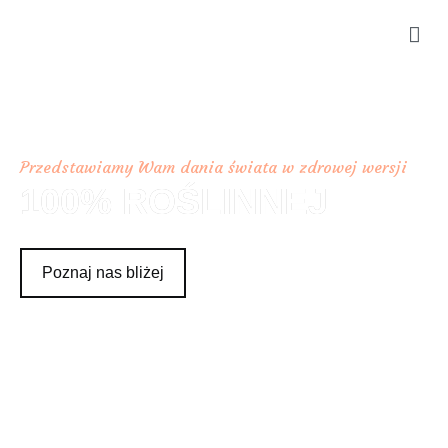
Bez Lukru
Restauracja Wegańska
Przedstawiamy Wam dania świata w zdrowej wersji
100% ROŚLINNEJ
Poznaj nas bliżej