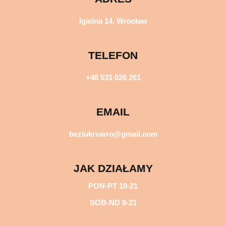
Igielna 14, Wrocław
TELEFON
+48 531 026 261
EMAIL
bezlukruwro@gmail.com
JAK DZIAŁAMY
PON-PT 10-21
SOB-ND 9-21