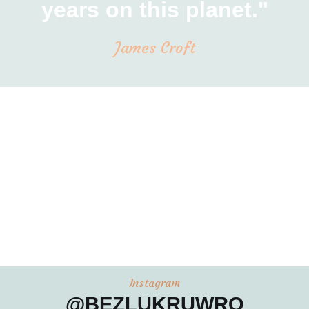
years on this planet."
James Croft
Instagram
@BEZLUKRUWRO